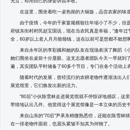
无言，却用自己的身姿诉说丰收。
在这里，围坐着吃一桌热闹的大锅饭，品尝农家的味道
由于疫情，今年的千家宴规模较往年缩小了不少，但是
府镇东街村村民赵宝国说，现在当农民真是幸福，“逢年过
全，60岁以上老人月月能领钱，这在以前可是想都不敢想啊
来自永年区的李彩娥和她的队友在现场表演了舞蹈《小
她们围坐在桌前十分显眼。这支志愿者团队今天一早就到
遍，其实团队平时储备了60多个节目，专门在各个活动上
随着时代的发展，曾经流行的农耕老物件逐渐淡出人们
展览馆里，它们焕发出新的活力。
“80后”小伙陈雪林走进展览馆就不停惊讶地感叹，这
带猜地认出几件。他觉得这个展览馆像是一本立体的历史
来自山东的“70后”尹承东稍微熟悉些，还能在陈雪林
在一排老物件面前，也眉头紧皱不知其为何物了。