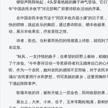
锣鼓声阵阵响起，4头穿着艳丽的狮子神气登场。它们飞
年“中国农民丰收节”河北邯郸广府赛诗联欢活动的序幕。
在中国农民丰收节这个“同庆丰收共迎小康”的日子里，
快的唢呐，跳起欢乐的舞蹈，通过赛诗联欢、晒丰收硕果
动，展示丰收果实，抒发喜悦之情。
诗者，歌也。当朴素而热烈的情感遇上诗歌，就找到了
名绽放。
“秋风，一支抒情的曲子，在希望的田野上奏响，稻穗
了个浓妆。”今年赛诗活动一等奖获得者刘玉娥将自己的心
听。作为一个农民，她对农民的感情不言而喻，对于农民
诵出“农民要用汗水和梦想，书写美丽的家乡，还要用胸怀
下涌起阵阵掌声。
歌颂丰收的诗，被秋天镀上一层金色，田间收获的果，
展台上，大米、小米、谷子、玉米等颗粒饱满，新鲜的