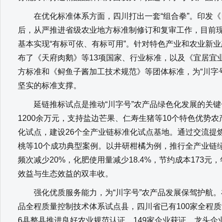
在优化标准体系方面，四川打出一套“组合拳”。印发《
后，从严推进省级农业地方标准制修订和复审工作，目前现
基本实现“有标可依、有标可用”。针对特色产业和农业新
布了《天府肉鹅》等13项国家、行业标准，以及《宜居宜
方标准和《鲟鱼子酱加工技术规范》等团体标准，为“川字
坚实的标准支撑。
延链推标试点是推动“川字号”农产品绿色化发展的关键
1200余万元，支持盐边芒果、仁寿生猪等10个特色优势
化试点，建设26个全产业链标准化试点基地。通过交流提
桃等10个成功典型案例。以井研柑橘为例，推行全产业链
频次减少20%，化肥使用量减少18.4%，节约成本173元
效益与生态效益的双丰收。
强化优质服务能力，为“川字号”农产品发展保驾护航。
品全程质量控制技术体系试点县，四川省已有100家全程
6县整县推进良好农业规范认证，149家企业获证。龙头