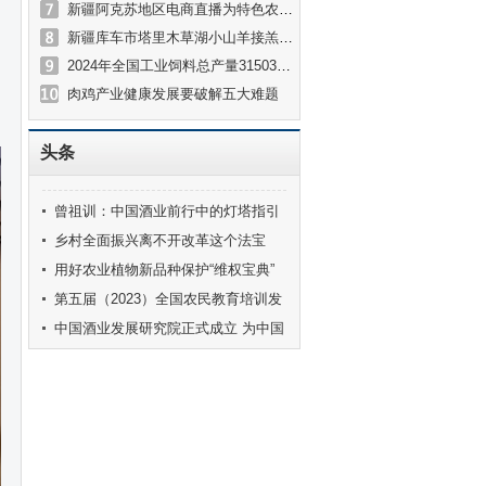
新疆阿克苏地区电商直播为特色农产品打开“云销路”
新疆库车市塔里木草湖小山羊接羔育幼正当时
2024年全国工业饲料总产量31503万吨
肉鸡产业健康发展要破解五大难题
头条
曾祖训：中国酒业前行中的灯塔指引
着酒业健康发展的方向
乡村全面振兴离不开改革这个法宝
用好农业植物新品种保护“维权宝典”
第五届（2023）全国农民教育培训发
展论坛在重庆潼南举办
中国酒业发展研究院正式成立 为中国
酒业高质量发展注入澎湃新动力