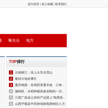
设为首页
|
加入收藏
|
联系我们
题
曝光台
地方
TOP
排行
云南丽江：坐上火车去雪山
春回大地农事忙
重庆铜梁：冬闲田里看丰收 订单农业保收益
抛秧机：水稻种植装备创制的一次新探索
江西广昌县让农特产品搭上“电商快车”
山西平顺县中药材借助电商销往八方