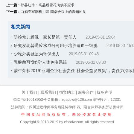
上一篇：
郏县红牛：高品质雪花肉供不应求
下一篇：
白酒专家剖析川酒 圆桌会议上的真知灼见
相关新闻
防控幼儿近视，家长是第一责任人
2019-05-31 15:04
研究发现普通胶水成分可用于培养造血干细胞
2019-05-31 15:
少吃外卖就是为环保出力
2019-05-31 09:48
乳酸菌可“激活”人体免疫系统
2019-05-31 09:30
蒙牛荣获2019“亚洲企业社会责任-社会公益发展奖”，责任力持续
关于我们
|
联系我们
|
招贤纳士
|
服务合作
|
版权声明
蜀ICP备16018953号-2
邮箱：zgspbw@126.com 举报投诉：12331
法律顾问：四川运逵律师事务所陈铸律师 四川君合律师事务所胡勇律师
中国食品网版权所有，未经授权禁止使用
Copyright © 2018-2019 by cfoodw.com. all rights reserved