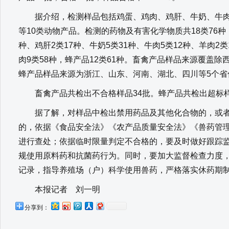
据介绍，检测样品包括鸡蛋、鸡肉、鸡肝、牛奶、牛肉
等10类动物产品。检测的药物及有害化学物质共18类76种，
种、鸡肝2类17种、牛奶5类31种、牛肉5类12种、羊肉2类
肉9类58种，蜂产品12类61种。畜禽产品样品来源覆盖除
蜂产品样品来源为浙江、山东、河南、湖北、四川等5个省
畜禽产品共检出不合格样品34批。蜂产品共检出超标样
据了解，对样品中检出禁用药品及其他化合物的，或者
的，依据《食品安全法》《农产品质量安全法》《兽药管
进行查处；依据临时限量判定不合格的，要及时做好跟踪
规使用原料药和抗菌药行为。同时，要加大监督检查力度
记录，指导养殖场（户）科学使用兽药，严格落实休药期
本报记者 刘一明
分享到：