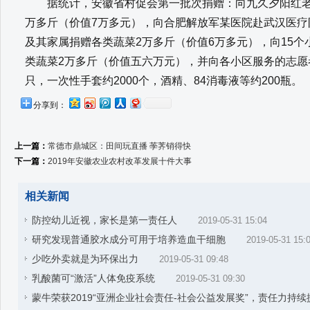
据统计，安徽省村促会第一批次捐赠：向九久夕阳红老
万多斤（价值7万多元），向合肥解放军某医院赴武汉医疗
及其家属捐赠各类蔬菜2万多斤（价值6万多元），向15
类蔬菜2万多斤（价值五六万元），并向各小区服务的志愿者
只，一次性手套约2000个，酒精、84消毒液等约200瓶。
分享到：
上一篇：
常德市鼎城区：田间玩直播 荸荠销得快
下一篇：
2019年安徽农业农村改革发展十件大事
相关新闻
防控幼儿近视，家长是第一责任人
2019-05-31 15:04
研究发现普通胶水成分可用于培养造血干细胞
2019-05-31 15:
少吃外卖就是为环保出力
2019-05-31 09:48
乳酸菌可“激活”人体免疫系统
2019-05-31 09:30
蒙牛荣获2019“亚洲企业社会责任-社会公益发展奖”，责任力持续