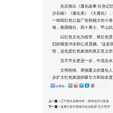
先后推出《遵化故事·红色记忆
沙石峪》《遵化美》《大遵化》，
一组组红色公益广告扮靓大街小巷
墙，救国报社、四十勇士、甲山抗
以红色文化为纽带，将红色景区
烈的视觉冲击和心灵震撼。“这是
悟，这也是红色旅游的真正意义所
百尺竿头更进一步，中流击水
文明热情、厚德重义的遵化人正
步扩大红色旅游的吸引力和知名
分享到：
上一篇：
辽宁西丰县桦木村：绣球花开引富路
下一篇：
奋勇打造中国现代农业航母“北大荒号”