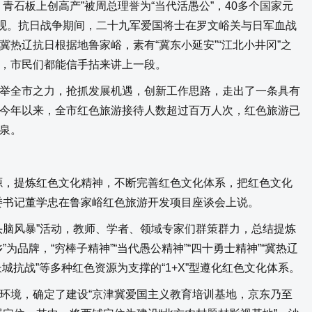
青石板上创高产”被周总理誉为“当代活愚公”，40多个国家元
参观。抗日战争期间，二十九军爱国将士在罗文峪关与日军血战
热辽抗日根据地鲁家峪，素有“冀东小延安”“江北小井冈”之
，市民们都能信手拈来讲上一段。
全市之力，抢抓发展机遇，创新工作思路，走出了一条具有
今年以来，全市红色旅游接待人数超过百万人次，红色旅游已
泉。
，提炼红色文化精神，不断完善红色文化体系，把红色文化
委书记董学忠在鲁家峪红色旅游开发项目座谈会上说。
脑风暴”活动，教师、学者、领域专家们群策群力，总结提炼
为品牌，“穷棒子精神”“当代愚公精神”“四十勇士精神”“冀热辽
长城抗战”等多种红色资源为支撑的“1+X”型遵化红色文化体系。
境，确定了建设“京津冀爱国主义教育培训基地，京东乃至