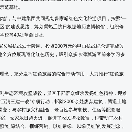
示范基地。
”，与中建集团共同规划鲁家峪红色文化旅游项目，按照“一
区”的建设思路，筹划冀热辽抗日根据地历史博物馆，组织修
学校等49处革命旧址。
长城抗战烈士陵园、投资200万元的甲山抗战纪念馆完成改
地全方位展现遵化红色历史，吸引众多京津冀游客前来学习参
念，充分发挥红色旅游的综合带动作用，大力推行“红色旅
生态环境攻坚战役，景区干部群众继承发扬红色精神，迎难
五清三建一改”专项行动，拆除2000余处废弃建筑，腾退土地
蝶变；与乡村振兴相融合，老百姓参与餐饮、住宿等配套服
民宿、农家乐日趋火爆，促进了农民增收致富，也带动了农村
照“红绿结合、捆绑营销、以红带绿、以绿促红”的发展理念，