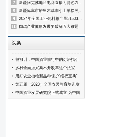
新疆阿克苏地区电商直播为特色农产品打开“云销路”
新疆库车市塔里木草湖小山羊接羔育幼正当时
2024年全国工业饲料总产量31503万吨
肉鸡产业健康发展要破解五大难题
头条
曾祖训：中国酒业前行中的灯塔指引
着酒业健康发展的方向
乡村全面振兴离不开改革这个法宝
用好农业植物新品种保护“维权宝典”
第五届（2023）全国农民教育培训发
展论坛在重庆潼南举办
中国酒业发展研究院正式成立 为中国
酒业高质量发展注入澎湃新动力