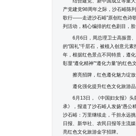
结合建党、新中国成立等重大活
产党建党98周年之际，沙石峪陈列
歌行——走进沙石峪”原创红色诗
列活动，精心编排的红色剧目，脍
6月6日，周总理卫士高振普、
的“国礼”千层石，被植入创意元
年，根据红色景点不同特质，遵化
彰显“遵化精神”“遵化力量”的红色
擦亮招牌，红色遵化魅力绽放
遵化强化提升红色文化旅游品牌
6月13日，《中国妇女报》头
承》，报道了沙石峪人发扬“愚公精
沙石峪：万里继续走，千担永远挑
日报、新华社、农民日报等主流媒
亮红色文化旅游金字招牌。