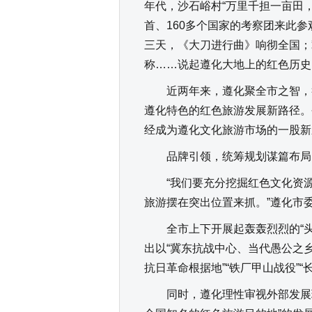
年代，沙石峪村“万里千担一亩田，
首、160多个国家的考察团来此
三天，《大刀进行曲》响彻全国；冀
称……说起遵化大地上的红色历史
近两年来，遵化聚全市之智，举
遵化特色的红色旅游发展新路径。
经成为遵化文化旅游市场的一股新
品牌引领，统筹规划谋篇布局
“我们要充分挖掘红色文化资源
旅游摆在突出位置来抓。”遵化市
全市上下开展起轰轰烈烈的“头
出以“冀东抗战中心、当代愚公之乡”
抗日革命根据地”“铁厂甲山战役”“
同时，遵化理性审视外部发展环