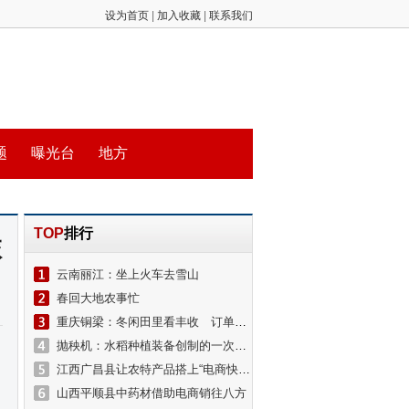
设为首页
|
加入收藏
|
联系我们
题
曝光台
地方
TOP
排行
旅
云南丽江：坐上火车去雪山
春回大地农事忙
重庆铜梁：冬闲田里看丰收 订单农业保收益
抛秧机：水稻种植装备创制的一次新探索
江西广昌县让农特产品搭上“电商快车”
山西平顺县中药材借助电商销往八方