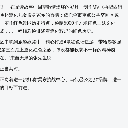
》，在品读故事中回望激情燃烧的岁月；制作MV《再唱西铺
唤起遵化儿女投身家乡的热情；依托全市重点公共空间区域，
；依托红色景区历史特点，绘制5000平方米红色主题文化
战……一幅幅彩绘讲述着遵化辉煌的红色历史。
串联到旅游线路中，精心打造4条红色记忆游，带给游客强
我第三次踏上遵化红色之旅，每次都能收获不一样的精神感
在。”来自天津的张先生说。
正当其时。
向着进一步打响“冀东抗战中心、当代愚公之乡”品牌，进一
度的目标而前进。