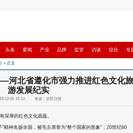
头条
要闻
产业
品牌
监管
访谈
综合
专
方
> 正文
 ——河北省遵化市强力推进红色文化
游发展纪实
019-12-05 15:52 来源：农民日报
有深厚的红色文化底蕴。
”精神名扬全国，被毛主席誉为“整个国家的形象”；20世纪60