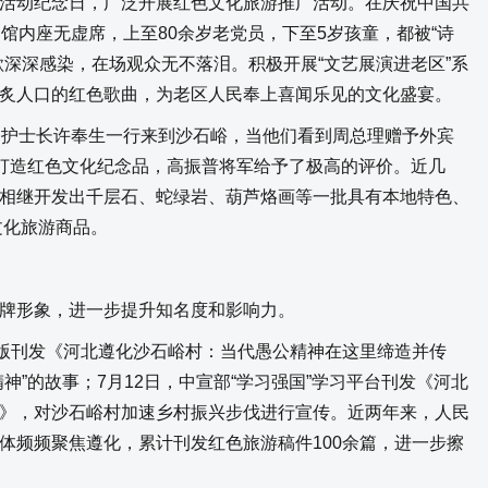
动纪念日，广泛开展红色文化旅游推广活动。在庆祝中国共
馆内座无虚席，上至80余岁老党员，下至5岁孩童，都被“诗
歌深深感染，在场观众无不落泪。积极开展“文艺展演进老区”系
炙人口的红色歌曲，为老区人民奉上喜闻乐见的文化盛宴。
护士长许奉生一行来到沙石峪，当他们看到周总理赠予外宾
素打造红色文化纪念品，高振普将军给予了极高的评价。近几
相继开发出千层石、蛇绿岩、葫芦烙画等一批具有本地特色、
文化旅游商品。
形象，进一步提升知名度和影响力。
版刊发《河北遵化沙石峪村：当代愚公精神在这里缔造并传
神”的故事；7月12日，中宣部“学习强国”学习平台刊发《河北
》，对沙石峪村加速乡村振兴步伐进行宣传。近两年来，人民
体频频聚焦遵化，累计刊发红色旅游稿件100余篇，进一步擦