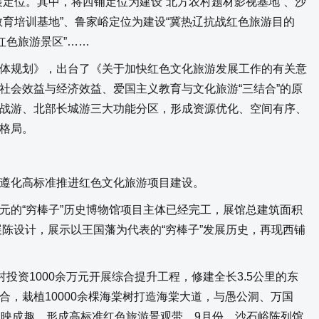
展定位。其中，将西铺定位为建设“北方农村题材影视基地”、沙
教育培训基地”、鲁家峪定位为建设“冀热辽抗战红色旅游目的
红色旅游景区”……
规划》，出台了《关于加快红色文化旅游发展工作的有关意
社会效益与经济效益、爱国主义教育与文化旅游“三结合”的原
战游、北部长城游三大功能分区，形成资源优化、空间有序、
格局。
化高标准推进红色文化旅游项目建设。
亿元的“穷棒子”历史博物馆项目主体已经完工，展馆总建筑面积
展陈设计，展示以王国藩为代表的“穷棒子”发展历史，再现西铺
资1000余万元开展综合提升工程，修建全长3.5公里的东
合，栽植10000余棵海棠树打造海棠大道，与愚公洞、万国
相映成趣，形成高标准红色旅游景观带。9月份，沙石峪陈列馆